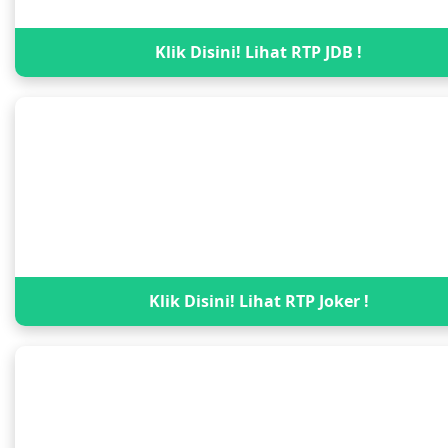
Klik Disini! Lihat RTP JDB !
Klik Disini! Lihat RTP Joker !