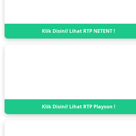
Klik Disini! Lihat RTP NETENT !
Klik Disini! Lihat RTP Playson !