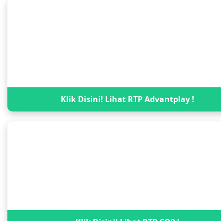
Klik Disini! Lihat RTP Advantplay !