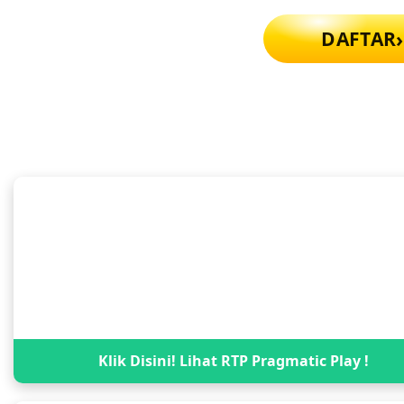
›
DAFTAR
Pr
Klik Disini! Lihat RTP Pragmatic Play !