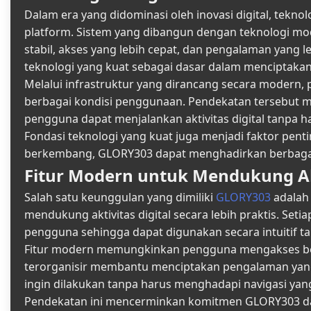
Dalam era yang didominasi oleh inovasi digital, tekn
platform. Sistem yang dibangun dengan teknologi m
stabil, akses yang lebih cepat, dan pengalaman yang
teknologi yang kuat sebagai dasar dalam menciptaka
Melalui infrastruktur yang dirancang secara modern,
berbagai kondisi penggunaan. Pendekatan tersebut
pengguna dapat menjalankan aktivitas digital tanpa 
Fondasi teknologi yang kuat juga menjadi faktor pen
berkembang, GLORY303 dapat menghadirkan berbaga
Fitur Modern untuk Mendukung Akt
Salah satu keunggulan yang dimiliki
GLORY303
adalah
mendukung aktivitas digital secara lebih praktis. 
pengguna sehingga dapat digunakan secara intuitif 
Fitur modern memungkinkan pengguna mengakses berba
terorganisir membantu menciptakan pengalaman yang 
ingin dilakukan tanpa harus menghadapi navigasi y
Pendekatan ini mencerminkan komitmen GLORY303 dal