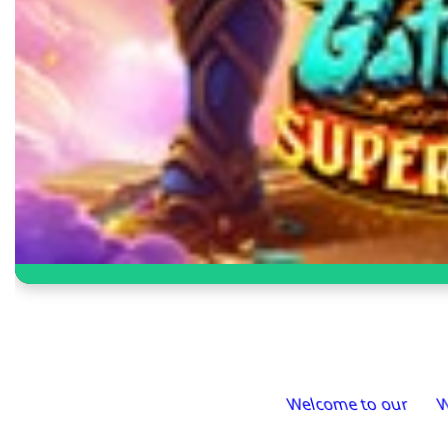
Welcome to our