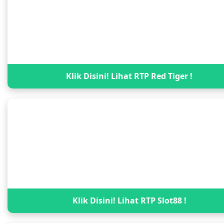
Klik Disini! Lihat RTP Red Tiger !
Klik Disini! Lihat RTP Slot88 !